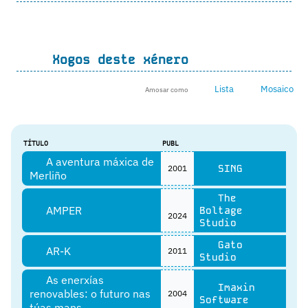
Xogos deste xénero
Lista
Mosaico
Amosar como
TÍTULO
PUBL
A aventura máxica de
SING
2001
Merliño
The
AMPER
Boltage
2024
Studio
Gato
AR-K
2011
Studio
As enerxías
Imaxin
renovables: o futuro nas
2004
Software
túas mans