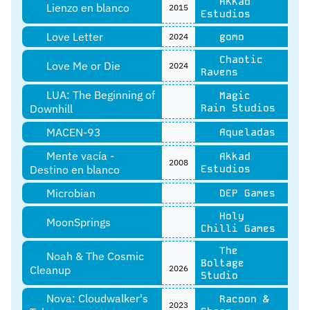
Akkad
Lienzo en blanco
2015
Estudios
Love Letter
gomo
2024
Chaotic
Love Me or Die
2024
Ravens
LUA: The Beginning of
Magic
Downhill
Rain Studios
MACEN-93
Aqueladas
Mente vacía -
Akkad
2008
Destino en blanco
Estudios
Microbian
DEP Games
Holy
MoonSprings
Chilli Games
The
Noah & The Cosmic
Boltage
Cleanup
2026
Studio
Nova: Cloudwalker's
Racoon &
2023