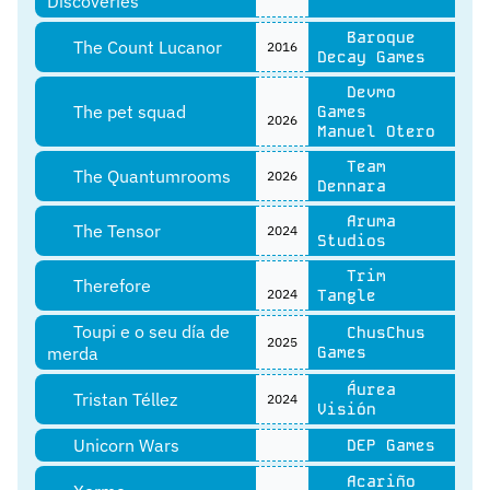
Discoveries
Baroque
The Count Lucanor
2016
Decay Games
Devmo
The pet squad
Games
2026
Manuel Otero
Team
The Quantumrooms
2026
Dennara
Aruma
The Tensor
2024
Studios
Trim
Therefore
2024
Tangle
Toupi e o seu día de
ChusChus
2025
merda
Games
Áurea
Tristan Téllez
2024
Visión
Unicorn Wars
DEP Games
Acariño