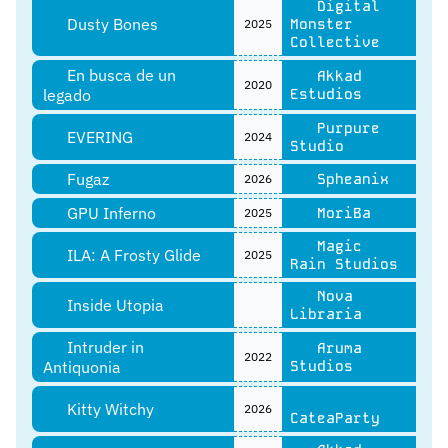
Digital
Dusty Bones
Monster
2025
Collective
En busca de un
Akkad
2020
legado
Estudios
Purpure
EVERING
2024
Studio
Fugaz
Spheanix
2026
GPU Inferno
MoriBa
2025
Magic
ILA: A Frosty Glide
2025
Rain Studios
Nova
Inside Utopia
Libraria
Intruder in
Aruma
2022
Antiquonia
Studios
Kitty Witchy
2026
CateaParty