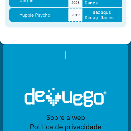
Xerme
2026
Games
Baroque
Yuppie Psycho
2019
Decay Games
|
Sobre a web
Política de privacidade