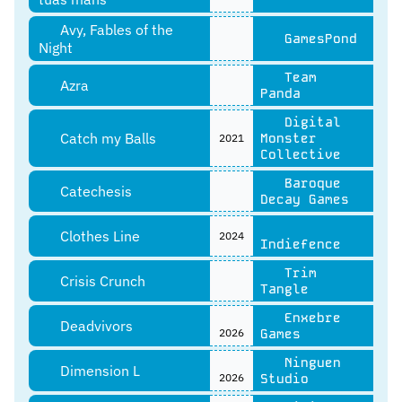
Avy, Fables of the
GamesPond
Night
Team
Azra
Panda
Digital
Catch my Balls
Monster
2021
Collective
Baroque
Catechesis
Decay Games
Clothes Line
2024
Indiefence
Trim
Crisis Crunch
Tangle
Enxebre
Deadvivors
2026
Games
Ninguen
Dimension L
2026
Studio