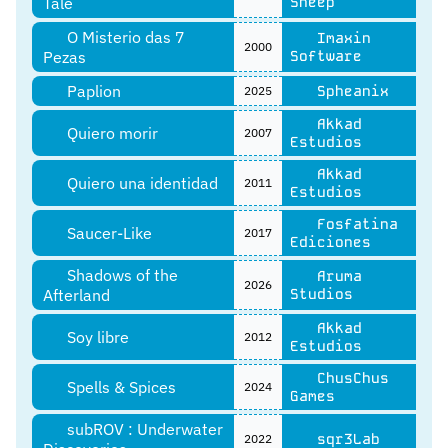
Tale
Sheep
O Misterio das 7
Imaxin
2000
Pezas
Software
Paplion
Spheanix
2025
Akkad
Quiero morir
2007
Estudios
Akkad
Quiero una identidad
2011
Estudios
Fosfatina
Saucer-Like
2017
Ediciones
Shadows of the
Aruma
2026
Afterland
Studios
Akkad
Soy libre
2012
Estudios
ChusChus
Spells & Spices
2024
Games
subROV : Underwater
sqr3Lab
2022