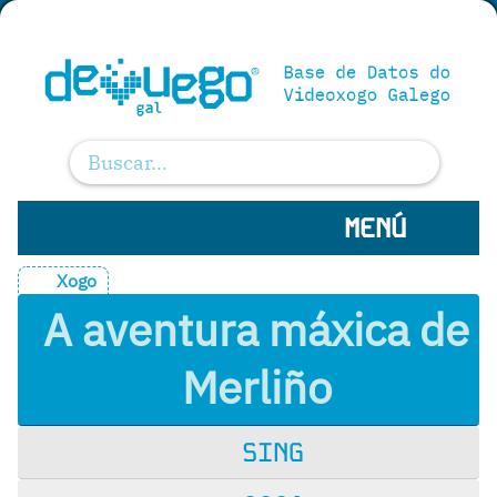
MENÚ
Xogo
A aventura máxica de
Merliño
SING