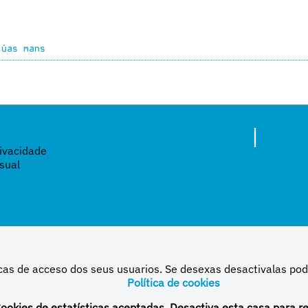
túas mans
|
rivacidade
sual
icas de acceso dos seus usuarios. Se desexas desactivalas po
Política de cookies
 baixo unha licenza de Creative Commons Reconocimiento-NoComercial-CompartirIgual 4.0
ookies de estatísticas aceptadas. Desactiva esta casa para re