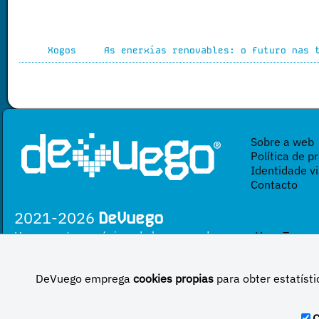
Xogos
As enerxías renovables: o futuro nas 
Sobre a web
Política de p
Identidade vi
Contacto
2021-2026
DeVuego
Un proxecto sen ánimo de lucro creado por
Yova Turnes
DeVuego emprega
cookies propias
para obter estatíst
Esta obra está
C