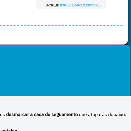
DVGO_ID
DVGO20160412JG001785
des
desmarcar a casa de seguemento
que atoparás debaixo.
 Internacional
xeitalas.