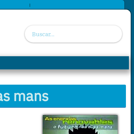
|
úas mans