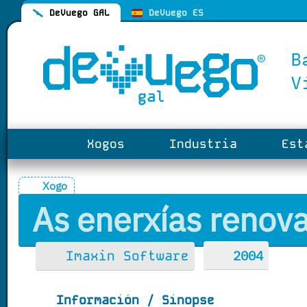
DeVuego GAL
DeVuego ES
Xogos
Industria
Esta
Xogo
As enerxías renova
2004
Imaxin Software
Información / Sinopse