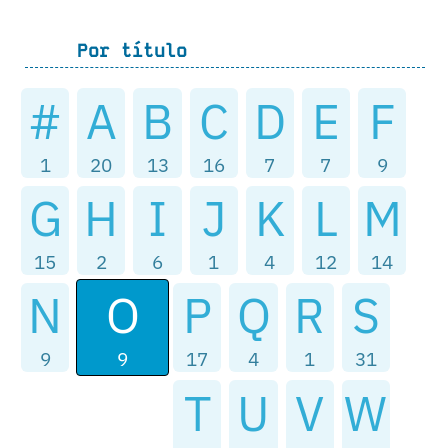
Por título
#
A
B
C
D
E
F
1
20
13
16
7
7
9
G
H
I
J
K
L
M
15
2
6
1
4
12
14
O
N
P
Q
R
S
9
9
17
4
1
31
T
U
V
W