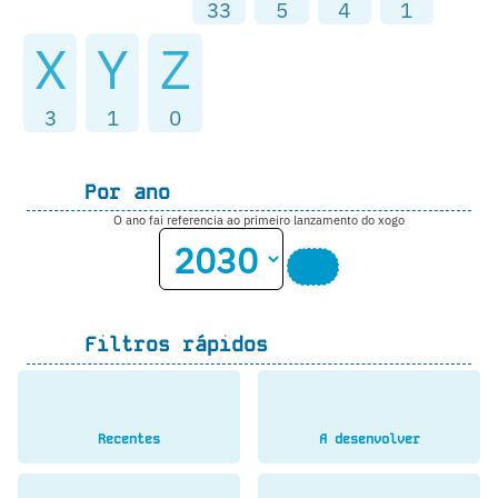
33
5
4
1
X
Y
Z
3
1
0
Por ano
O ano fai referencia ao primeiro lanzamento do xogo
Filtros rápidos
Recentes
A desenvolver