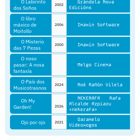
O Labirinto
Grándola Nova
2002
dos Soños
Edicións
O libro
máxico de
Imaxin Software
2006
Moitollo
O Misterio
Imaxin Software
2000
das 7 Pezas
O noso
pasar: A nosa
Melgo Cinema
fantasía
O País dos
Noé Rañón Vilela
2024
Musicotrasnos
NEKERAFA
Rafa
Oh My
Alcalde Azpiazu
Garden!
2026
«nekerafa»
Qaramelo
Ojo por ojo
2021
Videoxogos