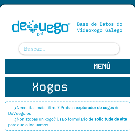
MENÚ
Xogos
¿Necesitas máis filtros? Proba o
explorador de xogos
de
DeVuego.es
¿Non atopas un xogo? Usa o formulario de
solicitude de alta
para que o incluamos