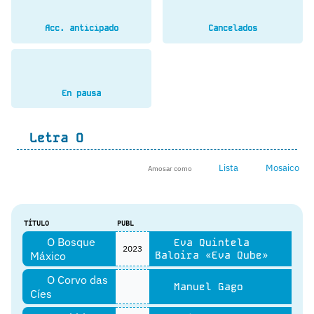
Acc. anticipado
Cancelados
En pausa
Letra
O
Lista
Mosaico
Amosar como
TÍTULO
PUBL
O Bosque
Eva Quintela
2023
Máxico
Baloira «Eva Qube»
O Corvo das
Manuel Gago
Cíes