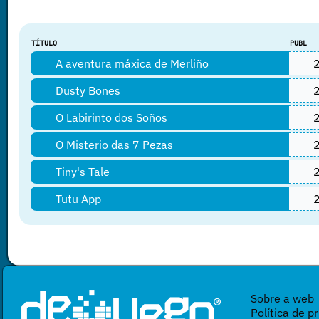
TÍTULO
PUBL
A aventura máxica de Merliño
2
Dusty Bones
2
O Labirinto dos Soños
2
O Misterio das 7 Pezas
2
Tiny's Tale
2
Tutu App
2
Sobre a web
Política de p