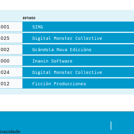
ESTUDIO
001
SING
025
Digital Monster Collective
002
Grándola Nova Edicións
000
Imaxin Software
024
Digital Monster Collective
012
Ficción Producciones
|
rivacidade