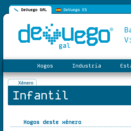
DeVuego GAL
DeVuego ES
Xogos
Industria
Esta
Xénero
Infantil
Xogos deste xénero