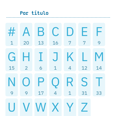
Por título
#
A
B
C
D
E
F
1
20
13
16
7
7
9
G
H
I
J
K
L
M
15
2
6
1
4
12
14
N
O
P
Q
R
S
T
9
9
17
4
1
31
33
U
V
W
X
Y
Z