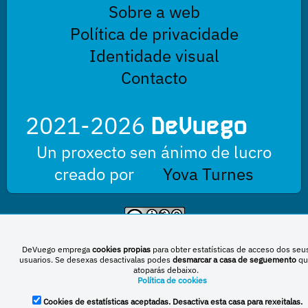
Sobre a web
Política de privacidade
Identidade visual
Contacto
2021-2026
DeVuego
Un proxecto sen ánimo de lucro
creado por
Yova Turnes
Esta obra está baixo unha licenza de Creative Commons Reconocimiento-
NoComercial-CompartirIgual 4.0 Internacional
DeVuego emprega
cookies propias
para obter estatísticas de acceso dos seu
usuarios. Se desexas desactivalas podes
desmarcar a casa de seguemento
qu
atoparás debaixo.
Política de cookies
DeVuego España
DeVuego LATAM
Cookies de estatísticas aceptadas. Desactiva esta casa para rexeitalas.