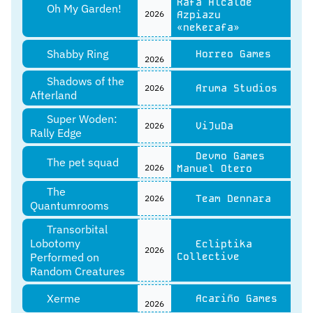
Rafa Alcalde
Oh My Garden!
2026
Azpiazu
«nekerafa»
Shabby Ring
Horreo Games
2026
Shadows of the
Aruma Studios
2026
Afterland
Super Woden:
ViJuDa
2026
Rally Edge
Devmo Games
The pet squad
2026
Manuel Otero
The
Team Dennara
2026
Quantumrooms
Transorbital
Lobotomy
Ecliptika
2026
Performed on
Collective
Random Creatures
Xerme
Acariño Games
2026