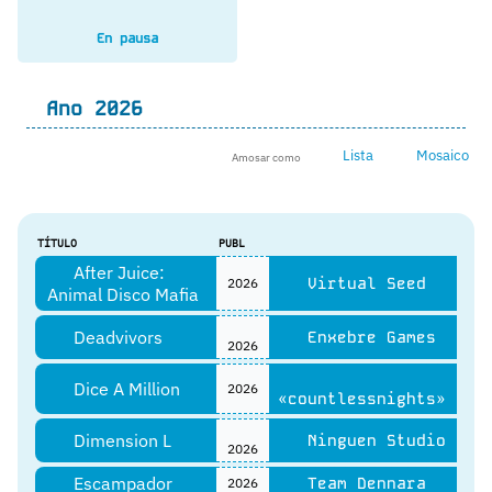
En pausa
Ano
2026
Lista
Mosaico
Amosar como
TÍTULO
PUBL
After Juice:
Virtual Seed
2026
Animal Disco Mafia
Deadvivors
Enxebre Games
2026
Dice A Million
2026
«countlessnights»
Dimension L
Ninguen Studio
2026
Escampador
Team Dennara
2026