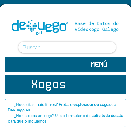
MENÚ
Xogos
¿Necesitas máis filtros? Proba o
explorador de xogos
de
DeVuego.es
¿Non atopas un xogo? Usa o formulario de
solicitude de alta
para que o incluamos