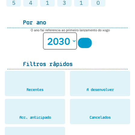
5
4
1
3
1
0
Por ano
O ano fai referencia ao primeiro lanzamento do xogo
Filtros rápidos
Recentes
A desenvolver
Acc. anticipado
Cancelados