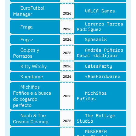
EuroFutbol
VALCA Games
Manager
2026
Lorenzo Torres
Fraga
2026
Rodríguez
Fugaz
Spheanix
2026
Golpes y
Andrés Piñeiro
2026
Porrazos
Casal «Widijou»
Kitty Witchy
CateaParty
2026
Kuentame
«ApeHardware»
2026
Michiños
Fofiños e a busca
Michiños
2026
do xogardo
Fofiños
perfecto
Noah & The
The Boltage
Cosmic Cleanup
2026
Studio
NEKERAFA