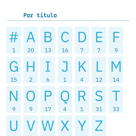
Por título
#
A
B
C
D
E
F
1
20
13
16
7
7
9
G
H
I
J
K
L
M
15
2
6
1
4
12
14
N
O
P
Q
R
S
T
9
9
17
4
1
31
33
U
V
W
X
Y
Z