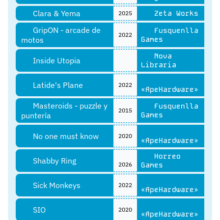
Clara & Yema
Zeta Works
2025
GripON - arcade de
Fusquenlla
2022
motos
Games
Nova
Inside Utopia
Libraria
Latide's Plane
2022
«ApeHardware»
Masteroids - puzzle y
Fusquenlla
2015
puntería
Games
No one must know
2020
«ApeHardware»
Horreo
Shabby Ring
2026
Games
Sick Monkeys
2022
«ApeHardware»
SIO
2020
«ApeHardware»