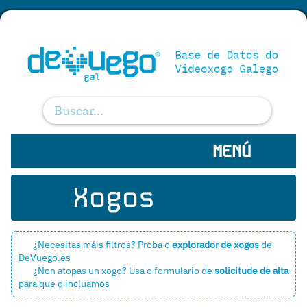
MENÚ
Xogos
¿Necesitas máis filtros? Proba o
explorador de xogos
de
DeVuego.es
¿Non atopas un xogo? Usa o formulario de
solicitude de alta
para que o incluamos