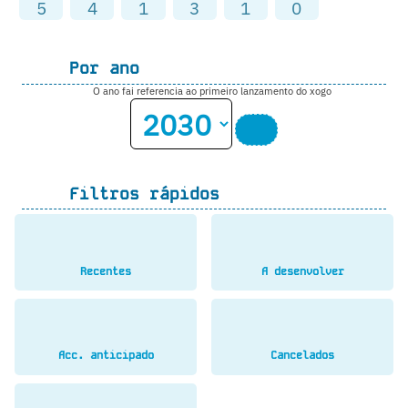
5
4
1
3
1
0
Por ano
O ano fai referencia ao primeiro lanzamento do xogo
Filtros rápidos
Recentes
A desenvolver
Acc. anticipado
Cancelados