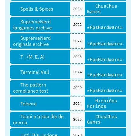
ChusChus
Spells & Spices
2024
Games
SupremeNerd
2022
fangames archive
«ApeHardware»
SupremeNerd
2022
originals archive
«ApeHardware»
T : (M, E, A)
2025
«ApeHardware»
Terminal Veil
2024
«ApeHardware»
The pattern
2020
compliance test
«ApeHardware»
Michiños
Tobeira
2024
Fofiños
Toupi e o seu día de
ChusChus
2025
merda
Games
Until It's Undone
2020