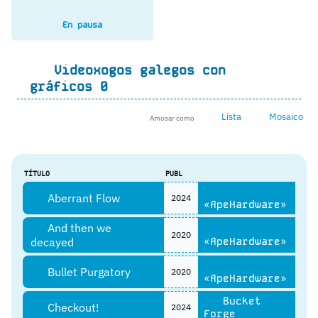
En pausa
Videoxogos galegos con
gráficos 0
Lista
Mosaico
Amosar como
TÍTULO
PUBL
Aberrant Flow
2024
«ApeHardware»
And then we
2020
decayed
«ApeHardware»
Bullet Purgatory
2020
«ApeHardware»
Bucket
Checkout!
2024
Forge