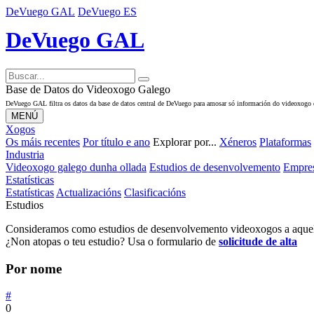
DeVuego GAL
DeVuego ES
DeVuego GAL
Base de Datos do Videoxogo Galego
DeVuego GAL filtra os datos da base de datos central de DeVuego para amosar só información do videoxogo 
MENÚ
Xogos
Os máis recentes
Por título e ano
Explorar por...
Xéneros
Plataformas
Industria
Videoxogo galego dunha ollada
Estudios de desenvolvemento
Empres
Estatísticas
Estatísticas
Actualizacións
Clasificacións
Estudios
Consideramos como estudios de desenvolvemento videoxogos a aquele
¿Non atopas o teu estudio? Usa o formulario de
solicitude de alta
Por nome
#
0