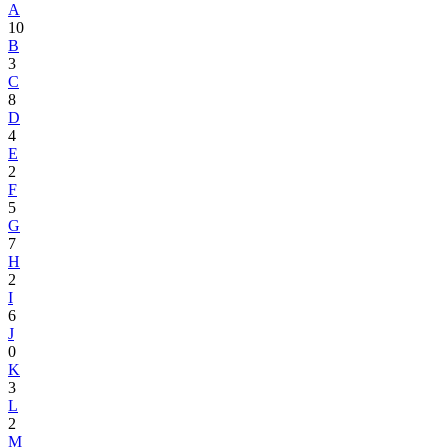
A
10
B
3
C
8
D
4
E
2
F
5
G
7
H
2
I
6
J
0
K
3
L
2
M