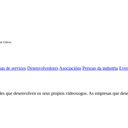
en Galicia
as de servizos
Desenvolvedores
Asociacións
Persoas da industria
Even
s que desenvolven os seus propios videoxogos. As empresas que desen