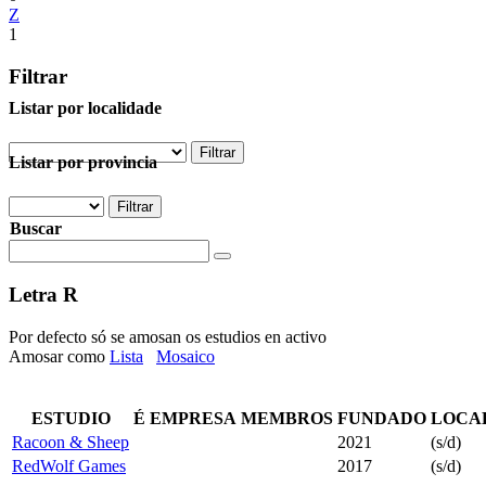
Z
1
Filtrar
Listar por localidade
Listar por provincia
Buscar
Letra
R
Por defecto só se amosan os estudios en activo
Amosar como
Lista
Mosaico
ESTUDIO
É EMPRESA
MEMBROS
FUNDADO
LOCA
Racoon & Sheep
2021
(s/d)
RedWolf Games
2017
(s/d)