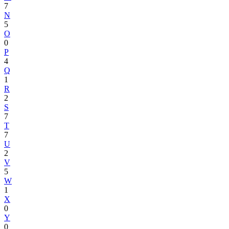
7
N
5
O
0
P
4
Q
1
R
2
S
7
T
7
U
2
V
5
W
1
X
0
Y
0