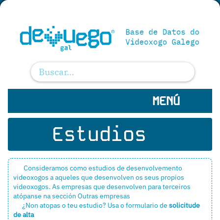
MENÚ
Estudios
Consideramos como estudios de desenvolvemento
videoxogos a aqueles que desenvolven os seus propios
videoxogos. As empresas que desenvolven para terceiros
atópanse na sección
Outras empresas
¿Non atopas o teu estudio? Usa o formulario de
solicitude
de alta