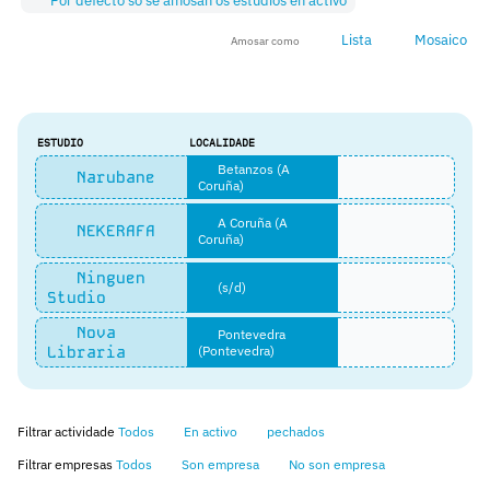
Por defecto só se amosan os estudios en activo
Lista
Mosaico
Amosar como
ESTUDIO
LOCALIDADE
Betanzos (A
Narubane
Coruña)
A Coruña (A
NEKERAFA
Coruña)
Ninguen
(s/d)
Studio
Nova
Pontevedra
Libraria
(Pontevedra)
Filtrar actividade
Todos
En activo
pechados
Filtrar empresas
Todos
Son empresa
No son empresa