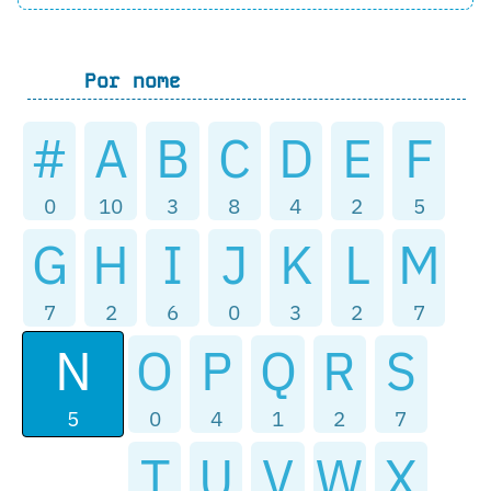
Por nome
#
A
B
C
D
E
F
0
10
3
8
4
2
5
G
H
I
J
K
L
M
7
2
6
0
3
2
7
N
O
P
Q
R
S
5
0
4
1
2
7
T
U
V
W
X