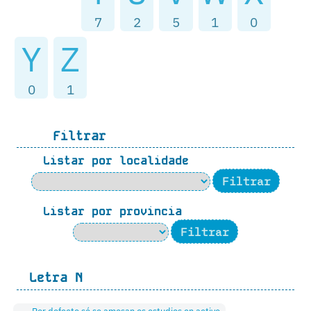
7
2
5
1
0
Y
Z
0
1
Filtrar
Listar por localidade
Listar por provincia
Letra
N