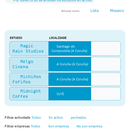
Por defecto só se amosan os estudios en activo
Lista
Mosaico
Amosar como
ESTUDIO
LOCALIDADE
Magic
Santiago de
Rain Studios
Compostela (A Coruña)
Melgo
A Coruña (A Coruña)
Cinema
Michiños
A Coruña (A Coruña)
Fofiños
Midnight
(s/d)
Coffee
Filtrar actividade
Todos
En activo
pechados
Filtrar empresas
Todos
Son empresa
No son empresa