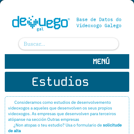
MENÚ
Estudios
Consideramos como estudios de desenvolvemento
videoxogos a aqueles que desenvolven os seus propios
videoxogos. As empresas que desenvolven para terceiros
atópanse na sección
Outras empresas
¿Non atopas o teu estudio? Usa o formulario de
solicitude
de alta