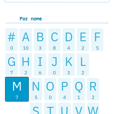
Por nome
#
A
B
C
D
E
F
0
10
3
8
4
2
5
G
H
I
J
K
L
7
2
6
0
3
2
M
N
O
P
Q
R
7
5
0
4
1
2
S
T
U
V
W