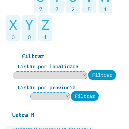
7
7
2
5
1
X
Y
Z
0
0
1
Filtrar
Listar por localidade
Listar por provincia
Letra
M