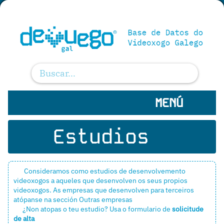
MENÚ
Estudios
Consideramos como estudios de desenvolvemento
videoxogos a aqueles que desenvolven os seus propios
videoxogos. As empresas que desenvolven para terceiros
atópanse na sección
Outras empresas
¿Non atopas o teu estudio? Usa o formulario de
solicitude
de alta