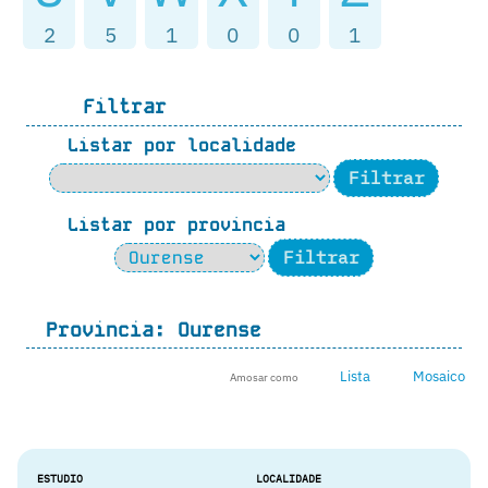
2
5
1
0
0
1
Filtrar
Listar por localidade
Listar por provincia
Provincia:
Ourense
Lista
Mosaico
Amosar como
ESTUDIO
LOCALIDADE