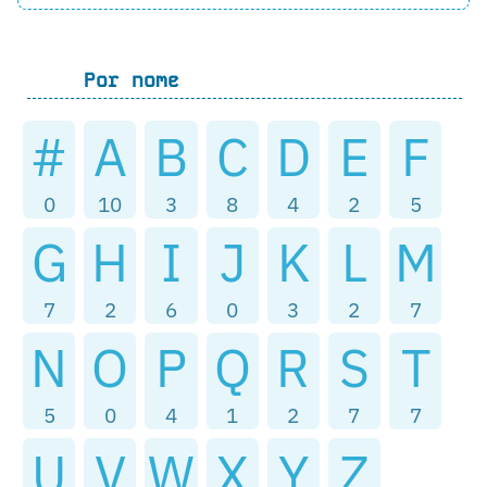
Por nome
#
A
B
C
D
E
F
0
10
3
8
4
2
5
G
H
I
J
K
L
M
7
2
6
0
3
2
7
N
O
P
Q
R
S
T
5
0
4
1
2
7
7
U
V
W
X
Y
Z