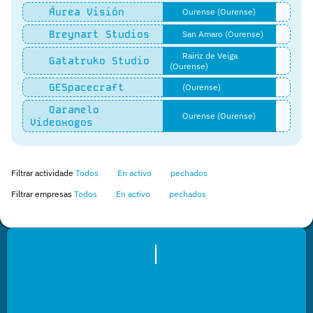
Áurea Visión
Ourense (Ourense)
Breynart Studios
San Amaro (Ourense)
Rairiz de Veiga
Gatatruko Studio
(Ourense)
GESpacecraft
(Ourense)
Qaramelo
Ourense (Ourense)
Videoxogos
Filtrar actividade
Todos
En activo
pechados
Filtrar empresas
Todos
En activo
pechados
|