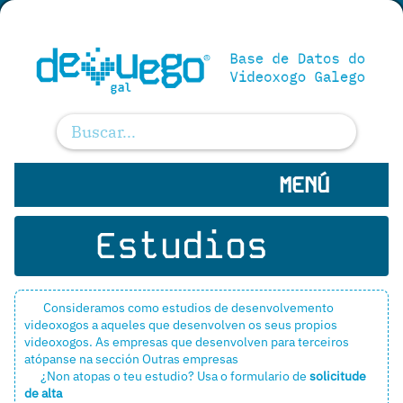
MENÚ
Estudios
Consideramos como estudios de desenvolvemento
videoxogos a aqueles que desenvolven os seus propios
videoxogos. As empresas que desenvolven para terceiros
atópanse na sección
Outras empresas
¿Non atopas o teu estudio? Usa o formulario de
solicitude
de alta