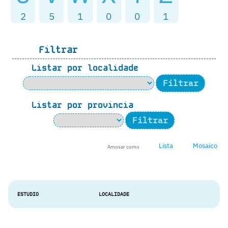
2
5
1
0
0
1
Filtrar
Listar por localidade
Listar por provincia
Lista
Mosaico
Amosar como
ESTUDIO
LOCALIDADE