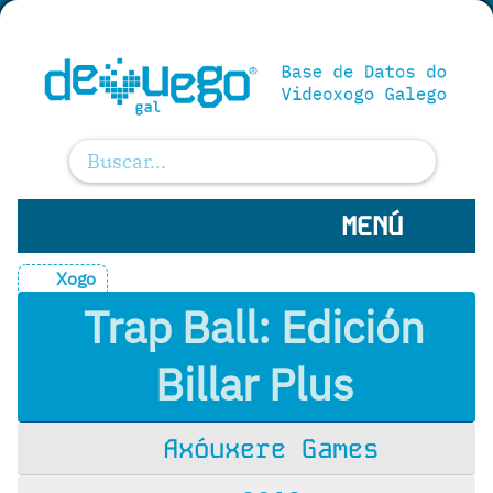
MENÚ
Xogo
Trap Ball: Edición
Billar Plus
Axóuxere Games