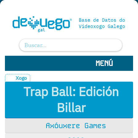
MENÚ
Xogo
Trap Ball: Edición
Billar
Axóuxere Games