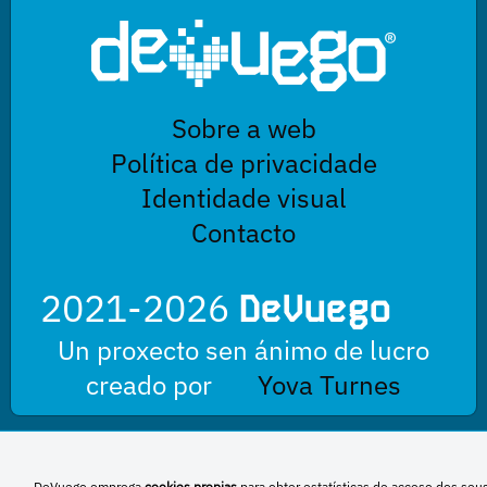
Sobre a web
Política de privacidade
Identidade visual
Contacto
2021-2026
DeVuego
Un proxecto sen ánimo de lucro
creado por
Yova Turnes
Esta obra está baixo unha licenza de Creative Commons Reconocimiento-
DeVuego emprega
cookies propias
para obter estatísticas de acceso dos seu