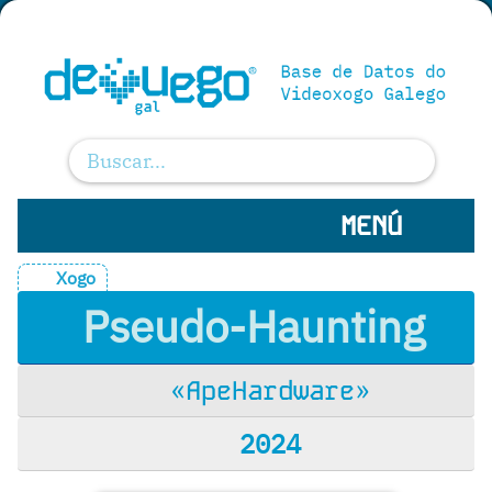
MENÚ
Xogo
Pseudo-Haunting
«ApeHardware»
2024