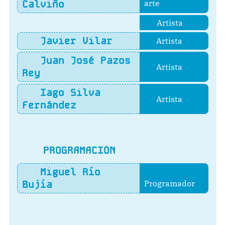
Calviño
arte
Artista
Javier Vilar
Artista
Juan José Pazos
Artista
Rey
Iago Silva
Artista
Fernández
PROGRAMACIÓN
Miguel Río
Bujía
Programador