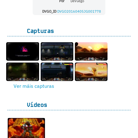
Por
DeVuego
DVGO_ID
DVGO20160405JG001778
Capturas
Ver máis capturas
Vídeos