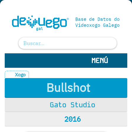
MENÚ
Xogo
Bullshot
Gato Studio
2016