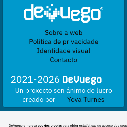
Sobre a web
Política de privacidade
Identidade visual
Contacto
2021-2026
DeVuego
Un proxecto sen ánimo de lucro
creado por
Yova Turnes
Esta obra está baixo unha licenza de Creative Commons Reconocimiento-
DeVuego emprega
cookies propias
para obter estatísticas de acceso dos seu