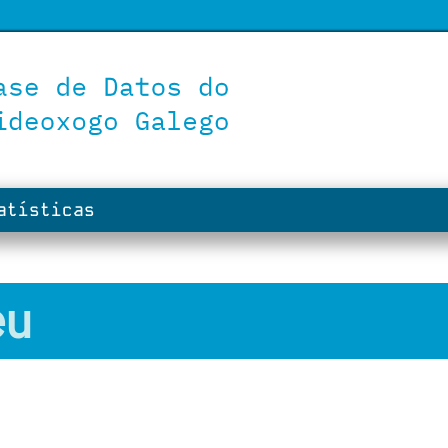
tísticas
eu