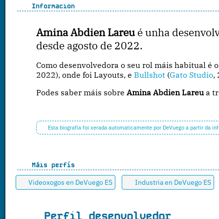
Información
Amina Abdien Lareu
é unha desenvolv
desde agosto de 2022.
Como desenvolvedora o seu rol máis habitual é 
2022), onde foi Layouts, e
Bullshot
(
Gato Studio
,
Podes saber máis sobre
Amina Abdien Lareu
a t
Esta biografía foi xerada automaticamente por DeVuego a partir da in
Máis perfís
Videoxogos en DeVuego ES
Industria en DeVuego ES
Perfil desenvolvedor