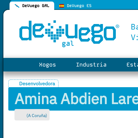
DeVuego GAL
DeVuego ES
Xogos
Industria
Esta
Desenvolvedora
Amina Abdien Lar
(
A Coruña
)