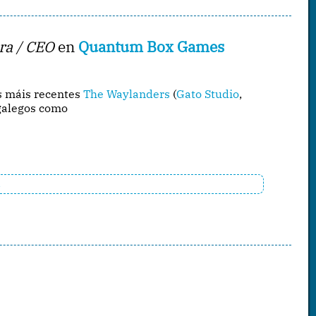
a / CEO
en
Quantum Box Games
os máis recentes
The Waylanders
(
Gato Studio
,
 galegos como
.