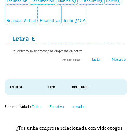
Incubación
Localización
Marketing
Outsourcing
Porting
Realidad Virtual
Recreativa
Testing / QA
Letra
E
Por defecto só se amosan as empresas en activo
Lista
Mosaico
Amosar como
EMPRESA
TIPO
LOCALIDADE
Filtrar actividade
Todos
En activo
cerradas
¿Tes unha empresa relacionada con videoxogos