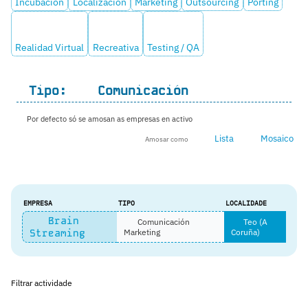
Incubación
Localización
Marketing
Outsourcing
Porting
Realidad Virtual
Recreativa
Testing / QA
Tipo:
Comunicación
Por defecto só se amosan as empresas en activo
Lista
Mosaico
Amosar como
EMPRESA
TIPO
LOCALIDADE
Brain
Comunicación
Teo (A
Streaming
Marketing
Coruña)
Filtrar actividade