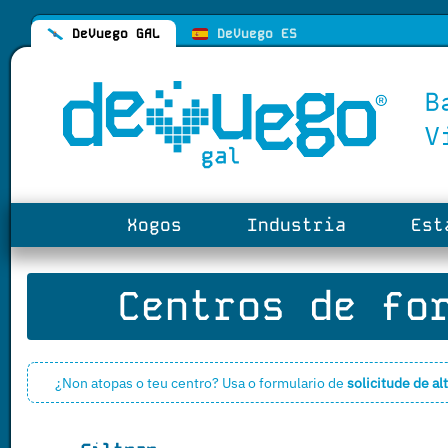
DeVuego GAL
DeVuego ES
Xogos
Industria
Esta
Centros de for
¿Non atopas o teu centro? Usa o formulario de
solicitude de al