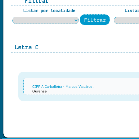
Filtrar
Listar por localidade
Listar
Letra
C
CIFP A Carballeira - Marcos Valcárcel
Ourense