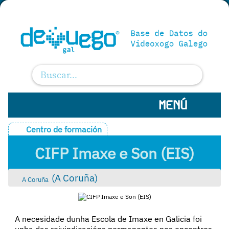
MENÚ
Centro de formación
CIFP Imaxe e Son (EIS)
(
A Coruña
)
A Coruña
A necesidade dunha Escola de Imaxe en Galicia foi
unha das reivindicacións permanentes nos encontros