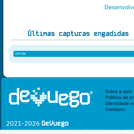
Desenvolv
Últimas capturas engadidas
CAPTURA
Sobre a web
Política de p
Identidade vi
Contacto
2021-2026
DeVuego
Un proxecto sen ánimo de lucro creado por
Yova Turnes