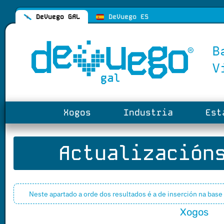
DeVuego GAL
DeVuego ES
Xogos
Industria
Esta
Actualización
Neste apartado a orde dos resultados é a de inserción na base
Xogos