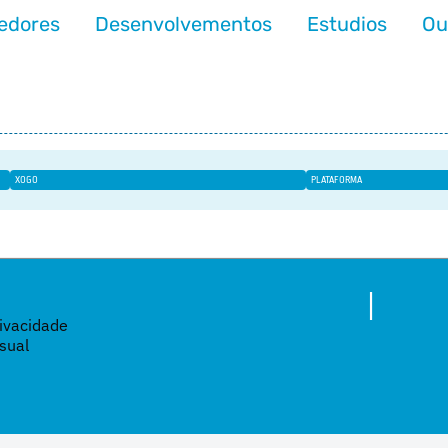
edores
Desenvolvementos
Estudios
Ou
XOGO
PLATAFORMA
|
rivacidade
sual