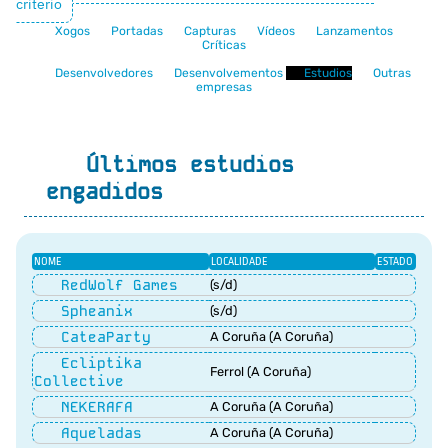
criterio
Xogos
Portadas
Capturas
Vídeos
Lanzamentos
Críticas
Desenvolvedores
Desenvolvementos
Estudios
Outras
empresas
Últimos estudios
engadidos
NOME
LOCALIDADE
ESTADO
RedWolf Games
(s/d)
Spheanix
(s/d)
CateaParty
A Coruña (A Coruña)
Ecliptika
Ferrol (A Coruña)
Collective
NEKERAFA
A Coruña (A Coruña)
Aqueladas
A Coruña (A Coruña)