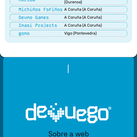
(Ourense)
Michiños Fofiños
A Coruña (A Coruña)
Devmo Games
A Coruña (A Coruña)
Imasi Projects
A Coruña (A Coruña)
gomo
Vigo (Pontevedra)
|
Sobre a web