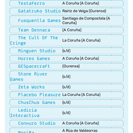
Testaferro
A Coruña (A Coruña)
Gatatruko Studio
Rairiz de Veiga (Ourense)
Santiago de Compostela (A
Fusquenlla Games
Coruña)
Team Dennara
(A Coruña)
The Cult Of The
La Coruña (A Coruña)
Cringe
Ninguen Studio
(s/d)
Horreo Games
A Coruña (A Coruña)
GESpacecraft
(Ourense)
Stone River
(s/d)
Games
Zeta Works
(s/d)
Placebo Pleasure
La Coruña (A Coruña)
ChusChus Games
(s/d)
Ledicia
(s/d)
Interactiva
Conxuro Studio
A Coruña (A Coruña)
A Rúa de Valdeorras
MoriBa