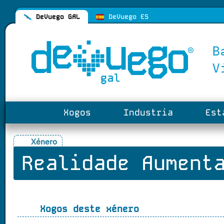
DeVuego GAL
DeVuego ES
Xogos
Industria
Esta
Xénero
Realidade Aument
Xogos deste xénero