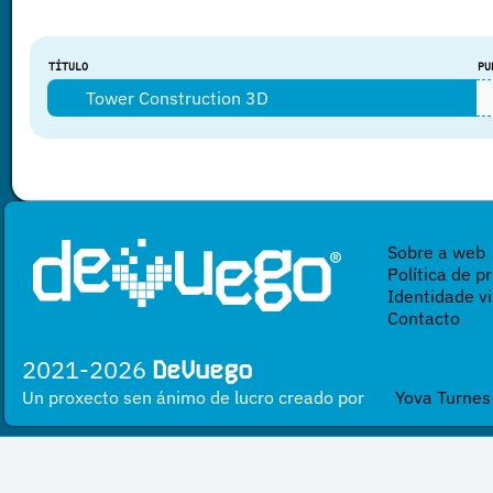
TÍTULO
PU
Tower Construction 3D
Sobre a web
Política de p
Identidade vi
Contacto
2021-2026
DeVuego
Un proxecto sen ánimo de lucro creado por
Yova Turnes
Esta obra está