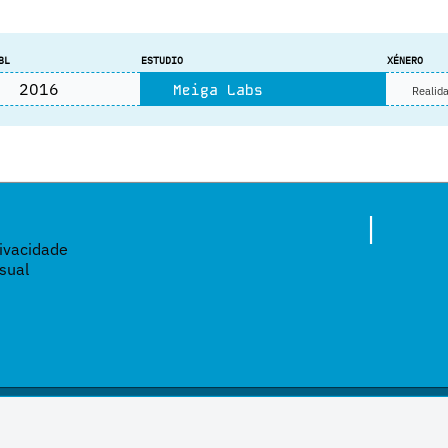
BL
ESTUDIO
XÉNERO
2016
Meiga Labs
Realida
|
rivacidade
sual
 baixo unha licenza de Creative Commons Reconocimiento-NoComercial-CompartirIgual 4.0