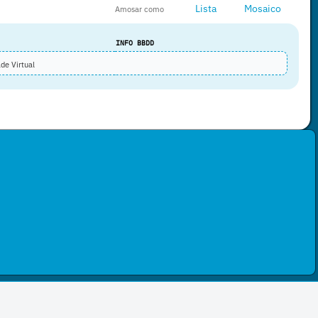
Lista
Mosaico
Amosar como
INFO BBDD
de Virtual
 Internacional