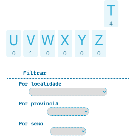
T
4
U
V
W
X
Y
Z
0
1
0
0
0
0
Filtrar
Por localidade
Por provincia
Por sexo