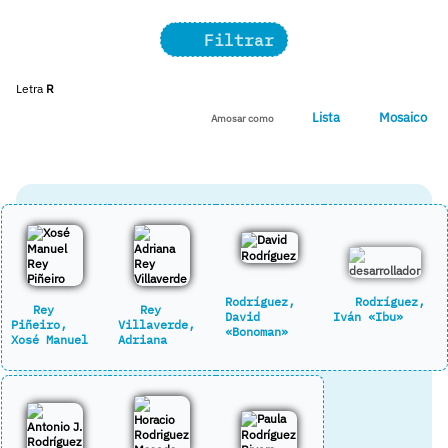
Filtrar
Letra
R
Lista
Mosaico
Amosar como
Rodríguez,
Rodríguez,
Rey
Rey
David
Iván «Ibu»
Piñeiro,
Villaverde,
«Bonoman»
Xosé Manuel
Adriana