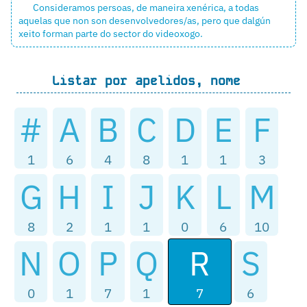
Consideramos persoas, de maneira xenérica, a todas
aquelas que non son
desenvolvedores/as
, pero que dalgún
xeito forman parte do sector do videoxogo.
Listar por apelidos, nome
#
A
B
C
D
E
F
1
6
4
8
1
1
3
G
H
I
J
K
L
M
8
2
1
1
0
6
10
R
N
O
P
Q
S
7
0
1
7
1
6