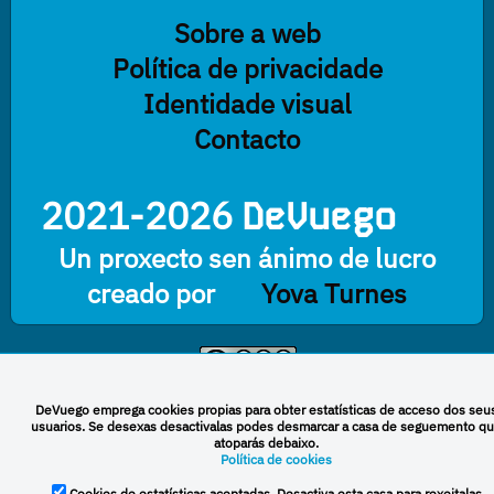
Sobre a web
Política de privacidade
Identidade visual
Contacto
2021-2026
DeVuego
Un proxecto sen ánimo de lucro
creado por
Yova Turnes
Esta obra está baixo unha licenza de Creative Commons Reconocimiento-
NoComercial-CompartirIgual 4.0 Internacional
DeVuego emprega
cookies propias
para obter estatísticas de acceso dos seu
usuarios. Se desexas desactivalas podes
desmarcar a casa de seguemento
qu
atoparás debaixo.
Política de cookies
DeVuego España
DeVuego LATAM
Cookies de estatísticas aceptadas. Desactiva esta casa para rexeitalas.