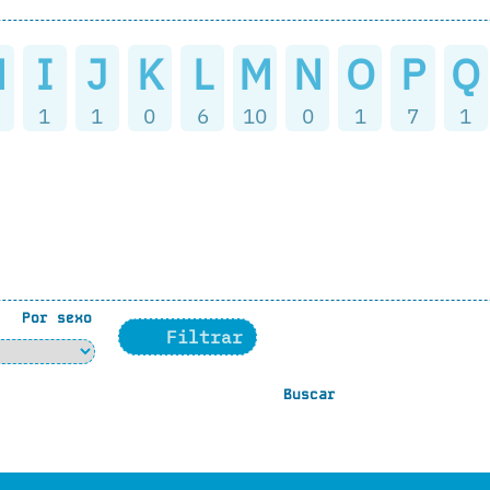
H
I
J
K
L
M
N
O
P
Q
1
1
0
6
10
0
1
7
1
Por sexo
Filtrar
Buscar