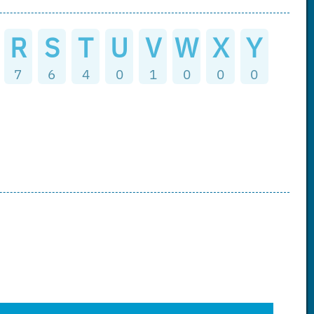
R
S
T
U
V
W
X
Y
7
6
4
0
1
0
0
0