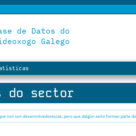
tísticas
 do sector
 que non son
desenvolvedores/as
, pero que dalgún xeito forman parte d