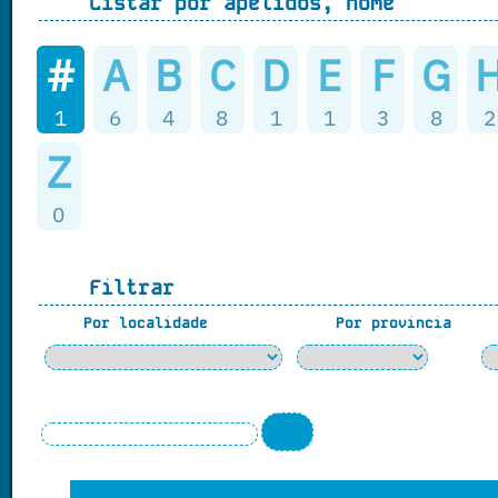
Listar por apelidos, nome
#
A
B
C
D
E
F
G
1
6
4
8
1
1
3
8
2
Z
0
Filtrar
Por localidade
Por provincia