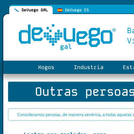
DeVuego GAL
DeVuego ES
Xogos
Industria
Esta
Outras persoas
Consideramos persoas, de maneira xenérica, a todas aquelas