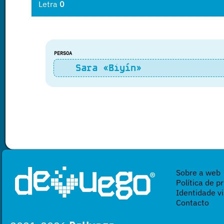
Letra
0
PERSOA
Sara «Biyín»
Sobre a web
Política de p
Identidade vi
Contacto