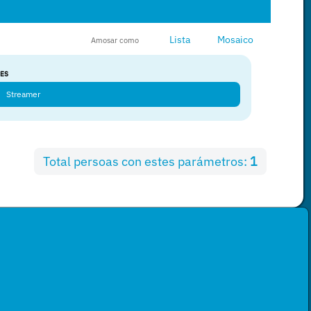
Lista
Mosaico
Amosar como
ES
Streamer
Total persoas con estes parámetros:
1