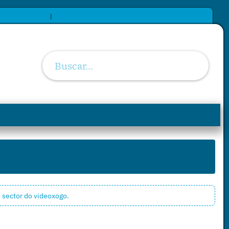
|
o sector do videoxogo.