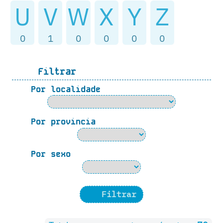
U
V
W
X
Y
Z
0
1
0
0
0
0
Filtrar
Por localidade
Por provincia
Por sexo
Filtrar