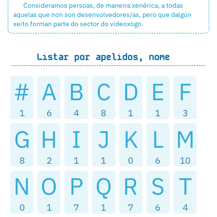
Consideramos persoas, de maneira xenérica, a todas
aquelas que non son
desenvolvedores/as
, pero que dalgún
xeito forman parte do sector do videoxogo.
Listar por apelidos, nome
#
A
B
C
D
E
F
1
6
4
8
1
1
3
G
H
I
J
K
L
M
8
2
1
1
0
6
10
N
O
P
Q
R
S
T
0
1
7
1
7
6
4