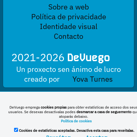
Sobre a web
Política de privacidade
Identidade visual
Contacto
2021-2026
DeVuego
Un proxecto sen ánimo de lucro
creado por
Yova Turnes
Esta obra está baixo unha licenza de Creative Commons Reconocimiento-
DeVuego emprega
cookies propias
para obter estatísticas de acceso dos seu
NoComercial-CompartirIgual 4.0 Internacional
usuarios. Se desexas desactivalas podes
desmarcar a casa de seguemento
qu
atoparás debaixo.
Política de cookies
DeVuego España
DeVuego LATAM
Cookies de estatísticas aceptadas. Desactiva esta casa para rexeitalas.