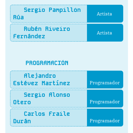
Sergio Pampillón
Artista
Rúa
Rubén Riveiro
Artista
Fernández
PROGRAMACIÓN
Alejandro
Estévez Martínez
Programador
Sergio Alonso
Otero
Programador
Carlos Fraile
Durán
Programador