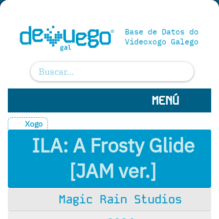
MENÚ
Xogo
ILA: A Frosty Glide
[JAM ver.]
Magic Rain Studios