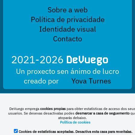
Sobre a web
Política de privacidade
Identidade visual
Contacto
2021-2026
DeVuego
Un proxecto sen ánimo de lucro
creado por
Yova Turnes
Esta obra está baixo unha licenza de Creative Commons Reconocimiento-
DeVuego emprega
cookies propias
para obter estatísticas de acceso dos seu
NoComercial-CompartirIgual 4.0 Internacional
usuarios. Se desexas desactivalas podes
desmarcar a casa de seguemento
qu
atoparás debaixo.
Política de cookies
DeVuego España
DeVuego LATAM
Cookies de estatísticas aceptadas. Desactiva esta casa para rexeitalas.