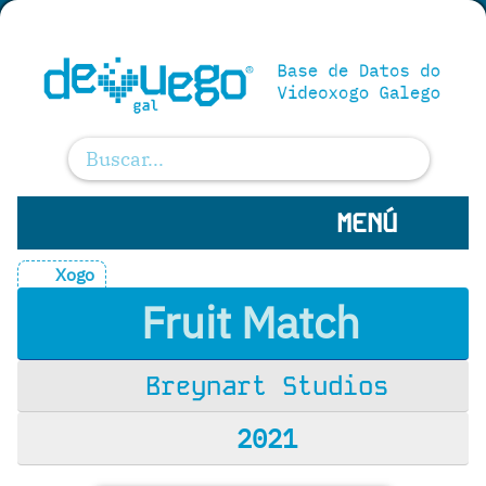
MENÚ
Xogo
Fruit Match
Breynart Studios
2021