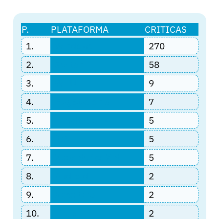
P.
PLATAFORMA
CRITICAS
1.
Windows
270
2.
Switch
58
3.
Wii U
9
4.
PlayStation 5
7
5.
PlayStation 4
5
6.
iOS
5
7.
Xbox Series X|S
5
8.
Android
2
9.
Xbox One
2
10.
Linux
2