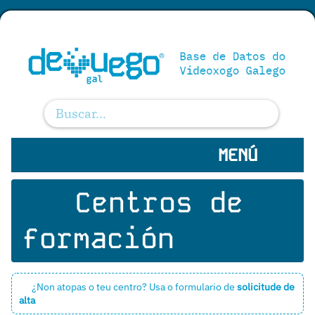
MENÚ
Centros de
formación
¿Non atopas o teu centro? Usa o formulario de
solicitude de
alta