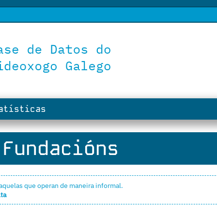
tísticas
Fundacións
aquelas que operan de maneira informal.
lta