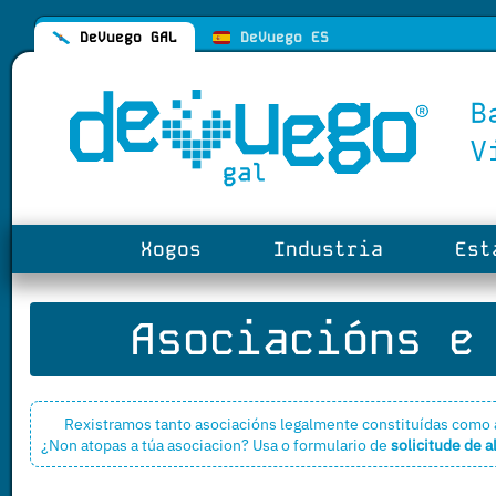
DeVuego GAL
DeVuego ES
Xogos
Industria
Esta
Asociacións e 
Rexistramos tanto asociacións legalmente constituídas como 
¿Non atopas a túa asociacion? Usa o formulario de
solicitude de a