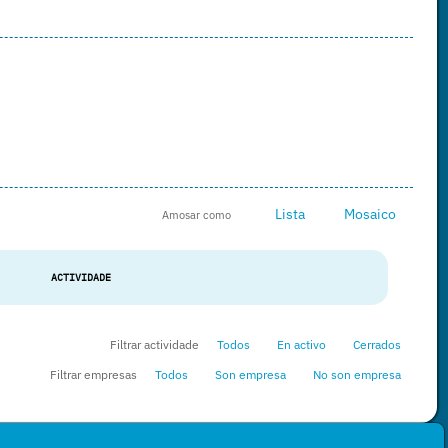
Lista
Mosaico
Amosar como
ACTIVIDADE
Filtrar actividade
Todos
En activo
Cerrados
Filtrar empresas
Todos
Son empresa
No son empresa