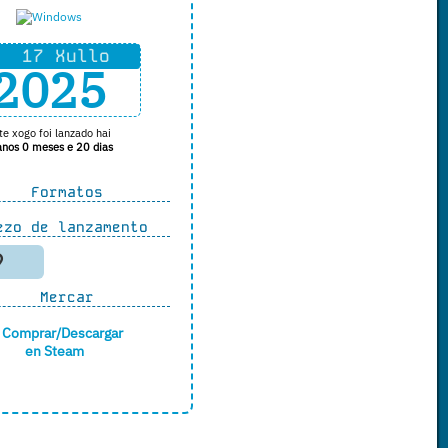
17 Xullo
2025
te xogo foi lanzado hai
anos 0 meses e 20 dias
Formatos
zo de lanzamento
9
Mercar