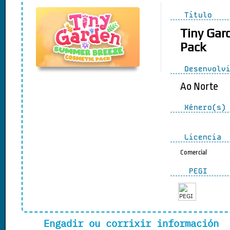
Título
Tiny Gar
Pack
Desenvolvi
Ao Norte
Xénero(s)
Licencia
Comercial
PEGI
Engadir ou corrixir información