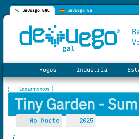
DeVuego GAL
DeVuego ES
Xogos
Industria
Esta
Lanzamentos
Tiny Garden - Su
2025
Ao Norte