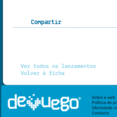
Compartir
Ver todos os lanzamentos
Volver á ficha
Sobre a web
Política de p
Identidade vi
Contacto