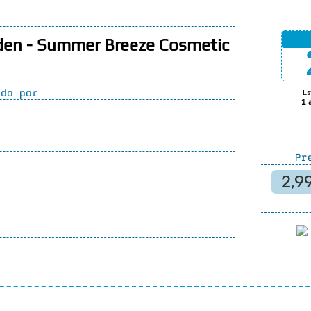
den - Summer Breeze Cosmetic
do por
Es
1 
Pre
2,9