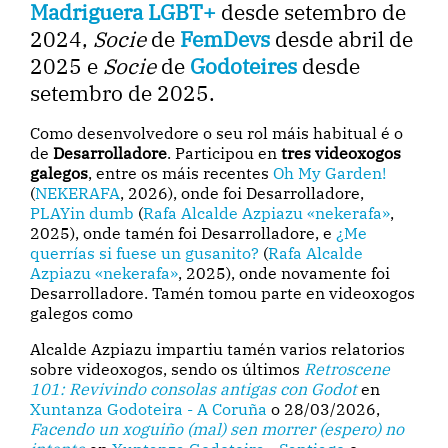
Madriguera LGBT+
desde setembro de
2024,
Socie
de
FemDevs
desde abril de
2025 e
Socie
de
Godoteires
desde
setembro de 2025.
Como desenvolvedore o seu rol máis habitual é o
de
Desarrolladore
. Participou en
tres videoxogos
galegos
, entre os máis recentes
Oh My Garden!
(
NEKERAFA
, 2026), onde foi Desarrolladore,
PLAYin dumb
(
Rafa Alcalde Azpiazu «nekerafa»
,
2025), onde tamén foi Desarrolladore, e
¿Me
querrías si fuese un gusanito?
(
Rafa Alcalde
Azpiazu «nekerafa»
, 2025), onde novamente foi
Desarrolladore. Tamén tomou parte en videoxogos
galegos como
Alcalde Azpiazu impartiu tamén varios relatorios
sobre videoxogos, sendo os últimos
Retroscene
101: Revivindo consolas antigas con Godot
en
Xuntanza Godoteira - A Coruña
o 28/03/2026,
Facendo un xoguiño (mal) sen morrer (espero) no