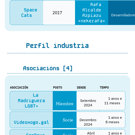
Rafa
Space
Alcalde
2017
Cats
Azpiazu
Desarrolladore
«nekerafa»
Perfil industria
Asociacións [4]
ASOCIACIÓN
POSTO
DENDE
TEMPO
La
1 anos e
Madriguera
Setembro
Miembre
11 meses
2024
LGBT+
1 anos e
Socie
Decembro
Videoxogo.gal
8 meses
2024
Abril
1 anos e