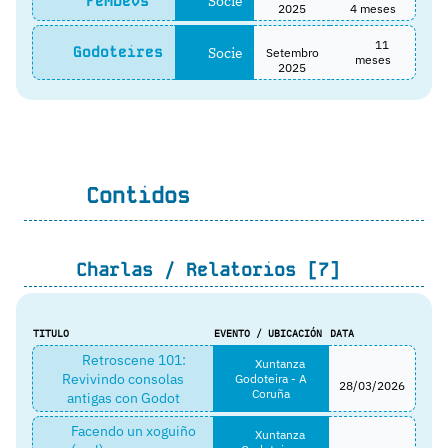
Socie
FemDevs
2025
4 meses
11
Godoteires
Socie
Setembro
meses
2025
Contidos
Charlas / Relatorios [7]
TITULO
EVENTO / UBICACIÓN
DATA
Retroscene 101:
Xuntanza
Revivindo consolas
Godoteira - A
28/03/2026
Coruña
antigas con Godot
Facendo un xoguiño
Xuntanza