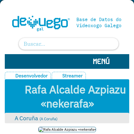
MENÚ
Desenvolvedor
Streamer
Rafa Alcalde Azpiazu
«nekerafa»
A Coruña
(
A Coruña
)