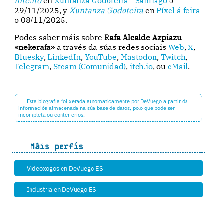
intento
en
Xuntanza Godoteira - Santiago
o
29/11/2025, y
Xuntanza Godoteira
en
Píxel á feira
o 08/11/2025.
Podes saber máis sobre
Rafa Alcalde Azpiazu
«nekerafa»
a través da súas redes sociais
Web
,
X
,
Bluesky
,
LinkedIn
,
YouTube
,
Mastodon
,
Twitch
,
Telegram
,
Steam (Comunidad)
,
itch.io
, ou
eMail
.
Esta biografía foi xerada automaticamente por DeVuego a partir da
información almacenada na súa base de datos, polo que pode ser
incompleta ou conter erros.
Máis perfís
Videoxogos en DeVuego ES
Industria en DeVuego ES