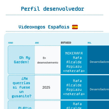
Perfil desenvolvedor
Videoxogos Españois
ESTUDIO
XOGO
ANO
ROL
NEKERAFA
Oh My
Rafa
En
Garden!
Alcalde
Desarrolladore
desenvolvemento
Azpiazu
«nekerafa»
¿Me
Rafa
querrías
Alcalde
2025
si fuese
Azpiazu
Desarrolladore
un
«nekerafa»
gusanito?
Rafa
PLAYin
Alcalde