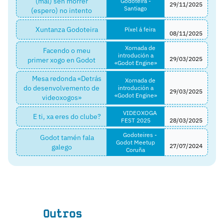
(mal) sen morrer
Godoteira -
29/11/2025
Santiago
(espero) no intento
Xuntanza Godoteira
Píxel á feira
08/11/2025
Xornada de
Facendo o meu
introdución a
primer xogo en Godot
29/03/2025
«Godot Engine»
Mesa redonda «Detrás
Xornada de
do desenvolvemento de
introdución a
29/03/2025
«Godot Engine»
videoxogos»
VIDEOXOGA
E ti, xa eres do clube?
FEST 2025
28/03/2025
Godoteires -
Godot tamén fala
Godot Meetup
galego
27/07/2024
Coruña
Outros