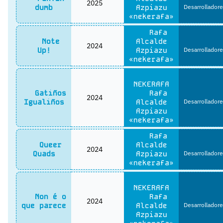
2025
dumb
Azpiazu
Desarrolladore
«nekerafa»
Rafa
Note
Alcalde
2024
Up!
Azpiazu
Desarrolladore
«nekerafa»
NEKERAFA
Gatiños
Rafa
2024
Igualiños
Alcalde
Desarrolladore
Azpiazu
«nekerafa»
Rafa
Queer
Alcalde
2024
Quads
Azpiazu
Desarrolladore
«nekerafa»
NEKERAFA
Non é o
Rafa
2024
que parece
Alcalde
Desarrolladore
Azpiazu