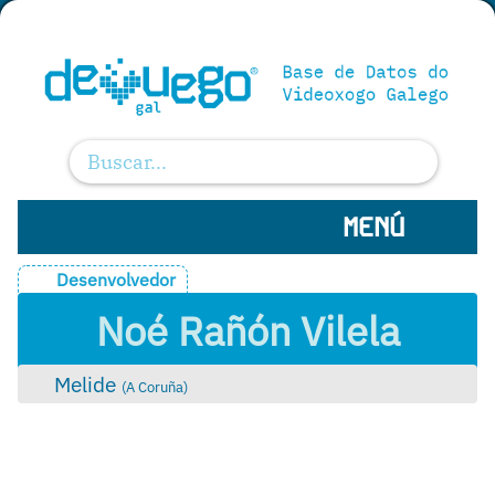
MENÚ
Desenvolvedor
Noé Rañón Vilela
Melide
(
A Coruña
)