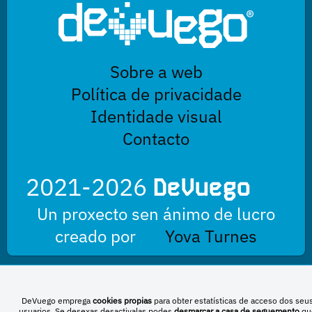
Sobre a web
Política de privacidade
Identidade visual
Contacto
2021-2026
DeVuego
Un proxecto sen ánimo de lucro
creado por
Yova Turnes
Esta obra está baixo unha licenza de Creative Commons Reconocimiento-
DeVuego emprega
cookies propias
para obter estatísticas de acceso dos seu
NoComercial-CompartirIgual 4.0 Internacional
usuarios. Se desexas desactivalas podes
desmarcar a casa de seguemento
qu