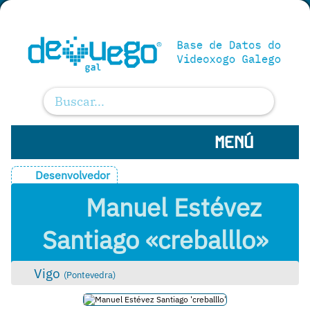
MENÚ
Desenvolvedor
Manuel Estévez
Santiago «creballlo»
Vigo
(
Pontevedra
)