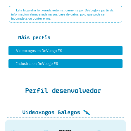
Esta biografía foi xerada automaticamente por DeVuego a partir da
información almacenada na súa base de datos, polo que pode ser
incompleta ou conter erros.
Máis perfís
Videoxogos en DeVuego ES
Industria en DeVuego ES
Perfil desenvolvedor
Videoxogos Galegos