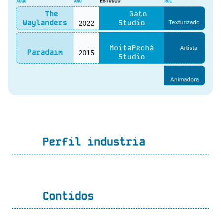
ESTUDIO
XOGO
ANO
ROL
The
Gato
Waylanders
2022
Studio
Texturizado
MoitaPechá
Artista
Paradaim
2015
Studio
Animadora
Perfil industria
Contidos