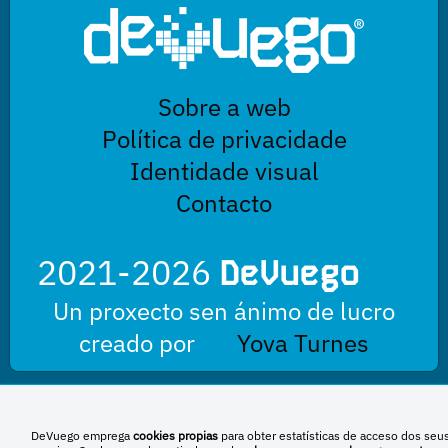
Sobre a web
Política de privacidade
Identidade visual
Contacto
2021-2026
DeVuego
Un proxecto sen ánimo de lucro
creado por
Yova Turnes
Esta obra está baixo unha licenza de Creative Commons Reconocimiento-
DeVuego emprega
cookies propias
para obter estatísticas de acceso dos seu
NoComercial-CompartirIgual 4.0 Internacional