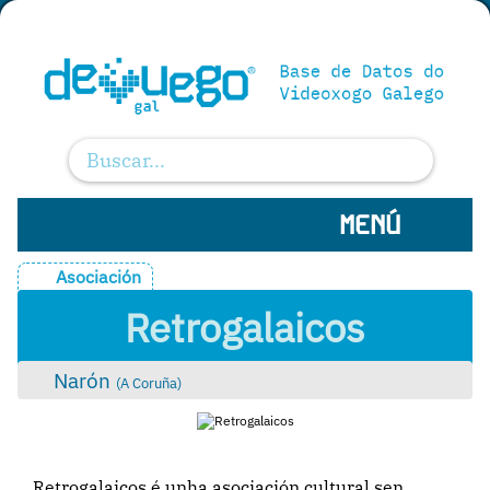
MENÚ
Asociación
Retrogalaicos
Narón
(
A Coruña
)
Retrogalaicos é unha asociación cultural sen