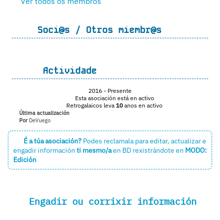
Ver todos os membros
Soci@s / Otros miembr@s
Actividade
2016
- Presente
Esta asociación está en activo
Retrogalaicos leva
10
anos en activo
Última actualización
Por
DeVuego
É a túa asociación?
Podes reclamala para editar, actualizar e
engadir información
ti mesmo/a
en BD
rexistrándote en
MODO:
Edición
Engadir ou corrixir información