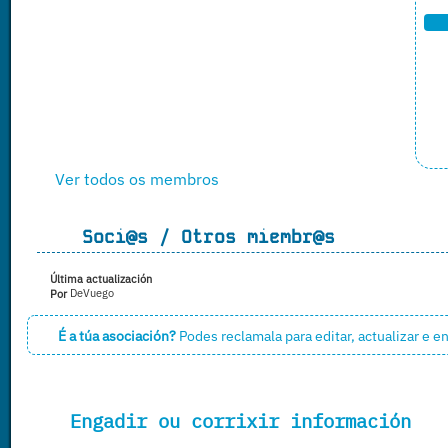
Ver todos os membros
Soci@s / Otros miembr@s
Última actualización
Por
DeVuego
É a túa asociación?
Podes reclamala para editar, actualizar e 
Engadir ou corrixir información