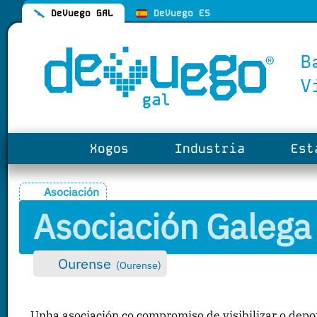
DeVuego GAL
DeVuego ES
Xogos
Industria
Esta
Asociación
Asociación Galega
Ourense
(
Ourense
)
Unha asociación co compromiso de visibilizar o deport