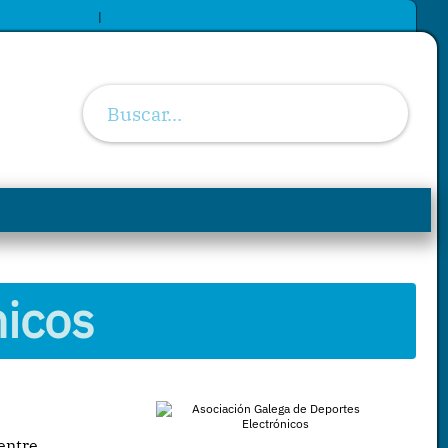
|
nicos
 entre