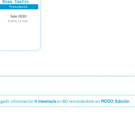
Brea Castro
Presidente
Julio 2020
6 años y 1 mes
engadir información
ti mesmo/a
en BD
rexistrándote en
MODO: Edición