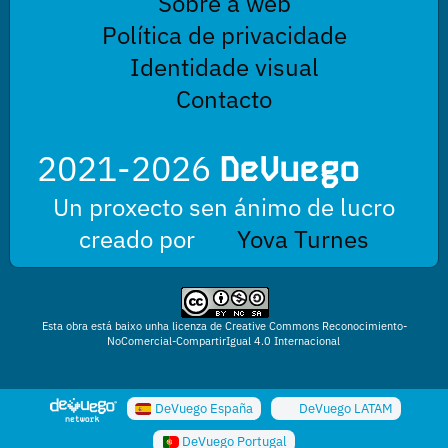
Sobre a web
Política de privacidade
Identidade visual
Contacto
2021-2026
DeVuego
Un proxecto sen ánimo de lucro
creado por
Yova Turnes
Esta obra está baixo unha licenza de Creative Commons Reconocimiento-
NoComercial-CompartirIgual 4.0 Internacional
DeVuego España
DeVuego LATAM
DeVuego Portugal