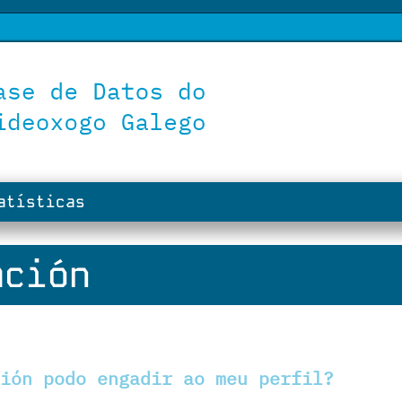
tísticas
ción
ión podo engadir ao meu perfil?