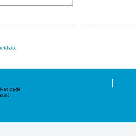
vacidade
|
rivacidade
sual