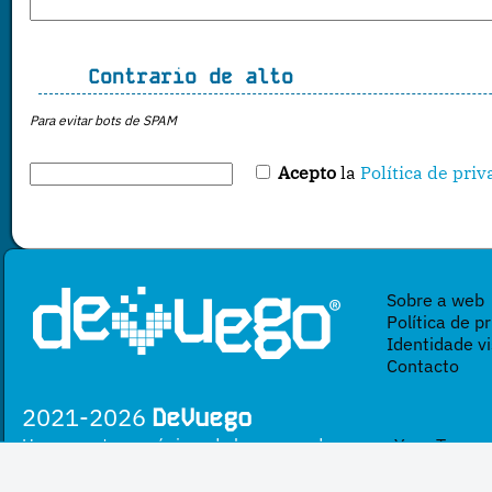
Contrario de alto
Para evitar bots de SPAM
Acepto
la
Política de pri
Sobre a web
Política de p
Identidade vi
Contacto
2021-2026
DeVuego
Un proxecto sen ánimo de lucro creado por
Yova Turnes