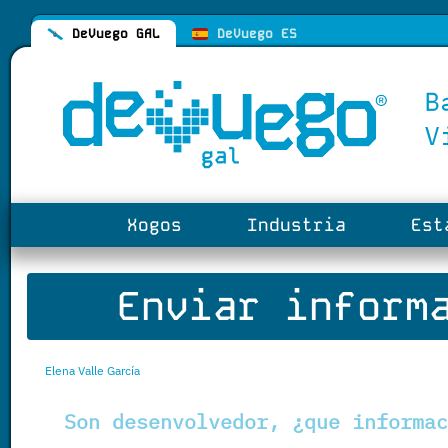
DeVuego GAL
DeVuego ES
Xogos
Industria
Esta
Enviar informa
Elena Valle García
Son desenvolvedor, ¿que informac