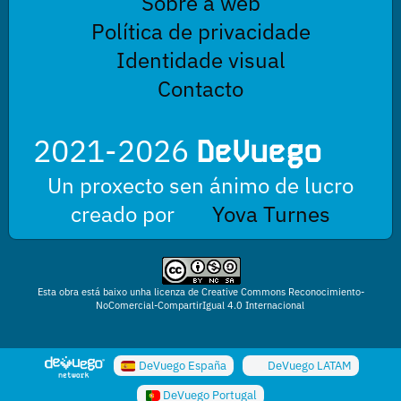
Sobre a web
Política de privacidade
Identidade visual
Contacto
2021-2026
DeVuego
Un proxecto sen ánimo de lucro
creado por
Yova Turnes
Esta obra está baixo unha licenza de Creative Commons Reconocimiento-
NoComercial-CompartirIgual 4.0 Internacional
DeVuego España
DeVuego LATAM
DeVuego Portugal