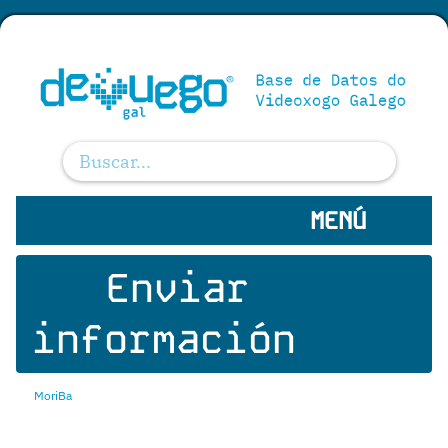
MENÚ
Enviar
información
MoriBa