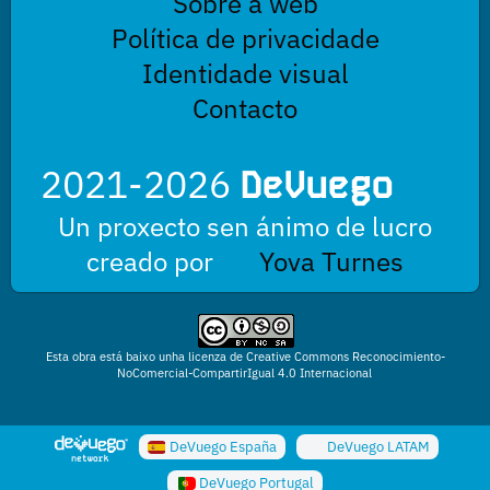
Sobre a web
Política de privacidade
Identidade visual
Contacto
2021-2026
DeVuego
Un proxecto sen ánimo de lucro
creado por
Yova Turnes
Esta obra está baixo unha licenza de Creative Commons Reconocimiento-
NoComercial-CompartirIgual 4.0 Internacional
DeVuego España
DeVuego LATAM
DeVuego Portugal