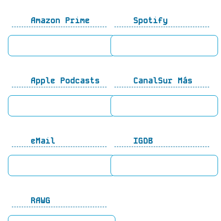
Amazon Prime
Spotify
Apple Podcasts
CanalSur Más
eMail
IGDB
RAWG