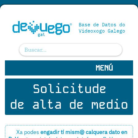
MENÚ
Solicitude
de alta de medio
Xa podes
engadir tí mism@ calquera dato en