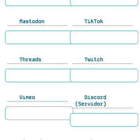
Mastodon
TikTok
Threads
Twitch
Vimeo
Discord
(Servidor)