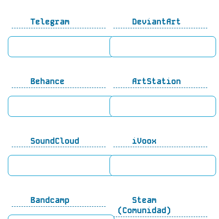
Telegram
DeviantArt
Behance
ArtStation
SoundCloud
iVoox
Bandcamp
Steam
(Comunidad)